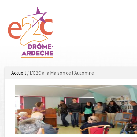
Aller
au
contenu
principal
Vous
Accueil
/ L'E2C à la Maison de l'Automne
êtes
ici