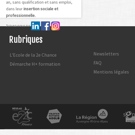
an, sans qualification et sans emploi,
dans leur
insertion sociale et
professionnelle.
Suivez-nous sur
Rubriques
Newsletters
L'Ecole de la 2e Chance
FAQ
Démarche H+ formation
Mentions légales