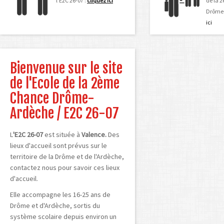
l’E2C 26-07 :
cliquez ici
de la 
Drôme-
ici
Bienvenue sur le site
de l'Ecole de la 2ème
Chance Drôme-
Ardèche / E2C 26-07
L
'E2C 26-07
est située à
Valence.
Des
lieux d'accueil sont prévus sur le
territoire de la Drôme et de l'Ardèche,
contactez nous pour savoir ces lieux
d'accueil.
Elle
accompagne les 16-25 ans de
Drôme et d'Ardèche, sortis du
système scolaire depuis environ un