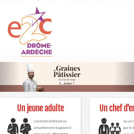
Aller
au
contenu
principal
Un jeune adulte
Un chef d'e
candidat intéressé ou
ou un r
actuellement stagiaire à
par le d